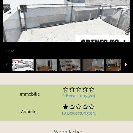
1
/
12
Immobilie
0 Bewertung(en)
Anbieter
19 Bewertung(en)
Wohnfläche: